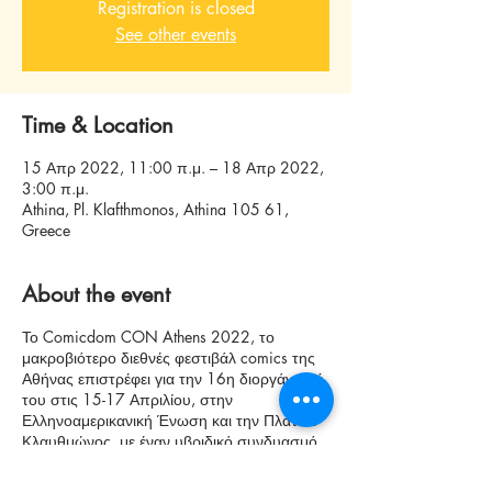
Registration is closed
See other events
Time & Location
15 Απρ 2022, 11:00 π.μ. – 18 Απρ 2022,
3:00 π.μ.
Athina, Pl. Klafthmonos, Athina 105 61,
Greece
About the event
Το Comicdom CON Athens 2022, το
μακροβιότερο διεθνές φεστιβάλ comics της
Αθήνας επιστρέφει για την 16η διοργάνωσή
του στις 15-17 Απριλίου, στην
Ελληνοαμερικανική Ένωση και την Πλατεία
Κλαυθμώνος, με έναν υβριδικό συνδυασμό
εξωτερικών και εσωτερικών χώρων, πάντα
με ΕΛΕΥΘΕΡΗ ΕΙΣΟΔΟ.